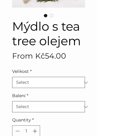
Mýdlo s tea
tree olejem
Sale
From
Kč54.00
Price
Velikost
*
Balení
*
Quantity
*