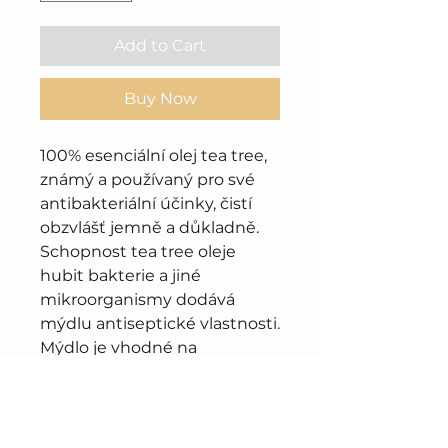
Add to Cart
Buy Now
100% esenciální olej tea tree,
známý a používaný pro své
antibakteriální účinky, čistí
obzvlášť jemně a důkladně.
Schopnost tea tree oleje
hubit bakterie a jiné
mikroorganismy dodává
mýdlu antiseptické vlastnosti.
Mýdlo je vhodné na
problematickou pleť se
sklonem k tvorbě akné a
jiným dermatologickým
problémům.