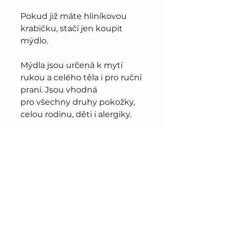
Pokud již máte hliníkovou
krabičku, stačí jen koupit
mýdlo.
Mýdla jsou určená k mytí
rukou a celého těla i pro ruční
praní. Jsou vhodná
pro všechny druhy pokožky,
celou rodinu, děti i alergiky.
Osvěžující vůně meduňky
nebo levandule.
Tato varianta mýdla je
dostupná bez hliníkové
krabice.