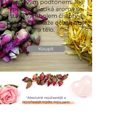
medovým podtónem. Její
medově sladká aroma se
stává symbolem čistoty a
pohody. Dokáže očistit duši
a tělo.
Koupit
"Absolutně nejúžasnější a
nejvoňavější mýdlo. Měla jsem
balíček ve kterém byly 4 druhy
mýdel – tohle je vítěz a musím si ho
pořídit i ve velkém balení."
Martina