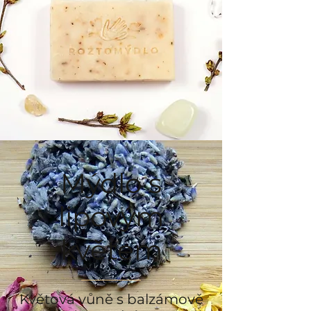
Mýdlo s
lipovým
květem
Květová vůně s balzámově