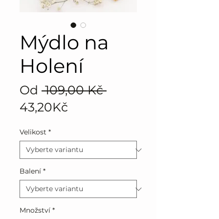
Mýdlo na
Holení
Běžná
Od
 109,00 Kč 
Zvýhodněná
cena
43,20Kč
cena
Velikost
*
Balení
*
Množství
*